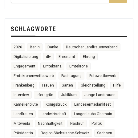
SCHLAGWORTE
2026
Berlin
Danke
Deutscher Landfrauenverband
Digitalisierung
dlv
Ehrenamt
Ehrung
Engagement
Erntekranz
Erntekrone
Erntekronenwettbewerb
Fachtagung
Fotowettbewerb
Frankenberg
Frauen
Garten
Gleichstellung
Hilfe
Interview
Irfersgrün
Jubiläum
Junge Landfrauen
Kamelienblüte
Königsbrück
Landeserntedankfest
Landfrauen
Landwirtschaft
Langenleuba-Oberhain
Mittweida
Nachhaltigkeit
Nachruf
Politik
Präsidentin
Region Sächsische-Schweiz
Sachsen