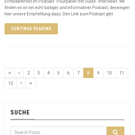
Erntedankfest im Podcast "Pourparler mit Sülze" interviewt. Wir
finden es ist ein echt lustiger und informativer Podcast, deswegen
hier unsere Empfehlung dazu. Den Link zum Podcast gibt
CONTINUE READING
2
3
4
5
6
7
8
9
10
11
12
SUCHE