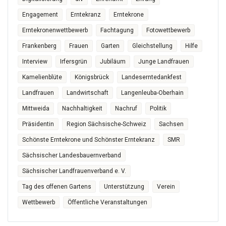
Engagement
Erntekranz
Erntekrone
Erntekronenwettbewerb
Fachtagung
Fotowettbewerb
Frankenberg
Frauen
Garten
Gleichstellung
Hilfe
Interview
Irfersgrün
Jubiläum
Junge Landfrauen
Kamelienblüte
Königsbrück
Landeserntedankfest
Landfrauen
Landwirtschaft
Langenleuba-Oberhain
Mittweida
Nachhaltigkeit
Nachruf
Politik
Präsidentin
Region Sächsische-Schweiz
Sachsen
Schönste Erntekrone und Schönster Erntekranz
SMR
Sächsischer Landesbauernverband
Sächsischer Landfrauenverband e. V.
Tag des offenen Gartens
Unterstützung
Verein
Wettbewerb
Öffentliche Veranstaltungen