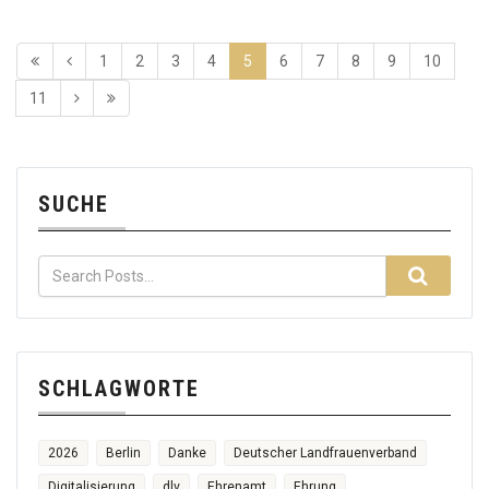
1
2
3
4
5
6
7
8
9
10
11
SUCHE
SCHLAGWORTE
2026
Berlin
Danke
Deutscher Landfrauenverband
Digitalisierung
dlv
Ehrenamt
Ehrung