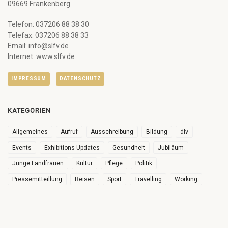
09669 Frankenberg
Telefon: 037206 88 38 30
Telefax: 037206 88 38 33
Email: info@slfv.de
Internet: www.slfv.de
IMPRESSUM
DATENSCHUTZ
KATEGORIEN
Allgemeines
Aufruf
Ausschreibung
Bildung
dlv
Events
Exhibitions Updates
Gesundheit
Jubiläum
Junge Landfrauen
Kultur
Pflege
Politik
Pressemitteillung
Reisen
Sport
Travelling
Working