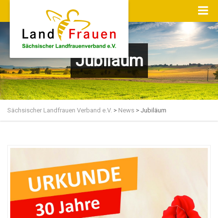
Jubiläum
Sächsischer Landfrauen Verband e.V.
>
News
>
Jubiläum