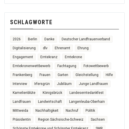
SCHLAGWORTE
2026
Berlin
Danke
Deutscher Landfrauenverband
Digitalisierung
dlv
Ehrenamt
Ehrung
Engagement
Erntekranz
Erntekrone
Erntekronenwettbewerb
Fachtagung
Fotowettbewerb
Frankenberg
Frauen
Garten
Gleichstellung
Hilfe
Interview
Irfersgrün
Jubiläum
Junge Landfrauen
Kamelienblüte
Königsbrück
Landeserntedankfest
Landfrauen
Landwirtschaft
Langenleuba-Oberhain
Mittweida
Nachhaltigkeit
Nachruf
Politik
Präsidentin
Region Sächsische-Schweiz
Sachsen
Schönste Erntekrone und Schönster Erntekranz
SMR