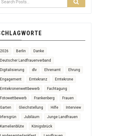
SCHLAGWORTE
2026
Berlin
Danke
Deutscher Landfrauenverband
Digitalisierung
dlv
Ehrenamt
Ehrung
Engagement
Erntekranz
Erntekrone
Erntekronenwettbewerb
Fachtagung
Fotowettbewerb
Frankenberg
Frauen
Garten
Gleichstellung
Hilfe
Interview
Irfersgrün
Jubiläum
Junge Landfrauen
Kamelienblüte
Königsbrück
Landeserntedankfest
Landfrauen