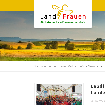
Sächsischer Landfrauen Verband e.V.
>
News
>
Lan
Landf
Lande
13. MAI 