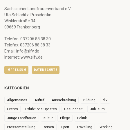
Sächsischer Landfrauenverband e.V.
Uta Schladitz, Präsidentin
Winklerstraße 34
09669 Frankenberg
Telefon: 037206 88 38 30
Telefax: 037206 88 38 33
Email: info@slfv.de
Internet: www.slfv.de
IMPRESSUM
DATENSCHUTZ
KATEGORIEN
Allgemeines
Aufruf
Ausschreibung
Bildung
dlv
Events
Exhibitions Updates
Gesundheit
Jubiläum
Junge Landfrauen
Kultur
Pflege
Politik
Pressemitteillung
Reisen
Sport
Travelling
Working