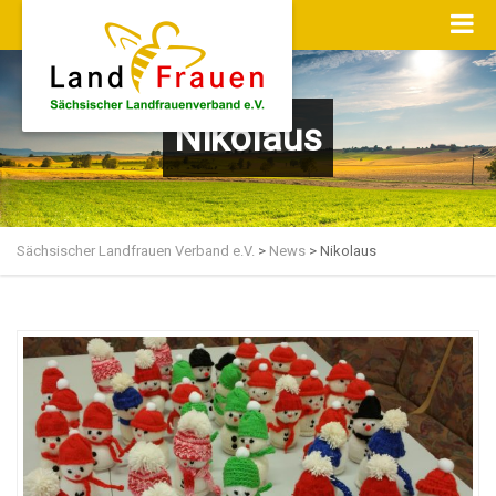
Nikolaus
Sächsischer Landfrauen Verband e.V.
>
News
>
Nikolaus