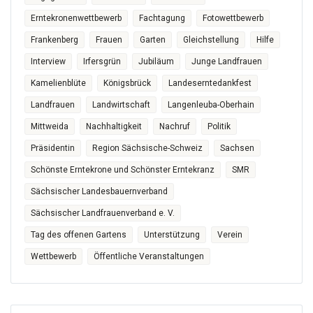
Erntekronenwettbewerb
Fachtagung
Fotowettbewerb
Frankenberg
Frauen
Garten
Gleichstellung
Hilfe
Interview
Irfersgrün
Jubiläum
Junge Landfrauen
Kamelienblüte
Königsbrück
Landeserntedankfest
Landfrauen
Landwirtschaft
Langenleuba-Oberhain
Mittweida
Nachhaltigkeit
Nachruf
Politik
Präsidentin
Region Sächsische-Schweiz
Sachsen
Schönste Erntekrone und Schönster Erntekranz
SMR
Sächsischer Landesbauernverband
Sächsischer Landfrauenverband e. V.
Tag des offenen Gartens
Unterstützung
Verein
Wettbewerb
Öffentliche Veranstaltungen