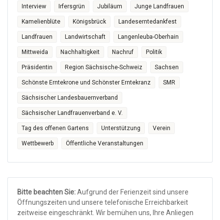
Interview
Irfersgrün
Jubiläum
Junge Landfrauen
Kamelienblüte
Königsbrück
Landeserntedankfest
Landfrauen
Landwirtschaft
Langenleuba-Oberhain
Mittweida
Nachhaltigkeit
Nachruf
Politik
Präsidentin
Region Sächsische-Schweiz
Sachsen
Schönste Erntekrone und Schönster Erntekranz
SMR
Sächsischer Landesbauernverband
Sächsischer Landfrauenverband e. V.
Tag des offenen Gartens
Unterstützung
Verein
Wettbewerb
Öffentliche Veranstaltungen
Bitte beachten Sie:
Aufgrund der Ferienzeit sind unsere
Öffnungszeiten und unsere telefonische Erreichbarkeit
zeitweise eingeschränkt. Wir bemühen uns, Ihre Anliegen