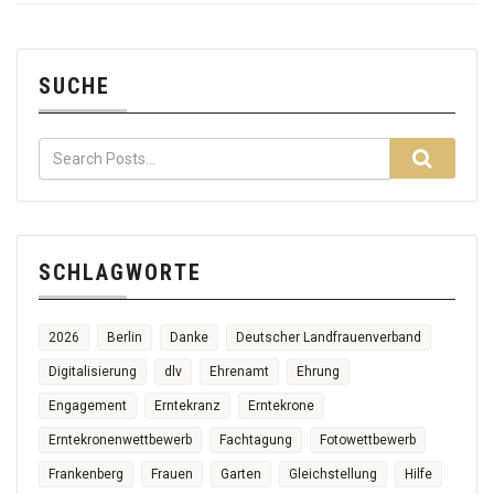
SUCHE
SCHLAGWORTE
2026
Berlin
Danke
Deutscher Landfrauenverband
Digitalisierung
dlv
Ehrenamt
Ehrung
Engagement
Erntekranz
Erntekrone
Erntekronenwettbewerb
Fachtagung
Fotowettbewerb
Frankenberg
Frauen
Garten
Gleichstellung
Hilfe