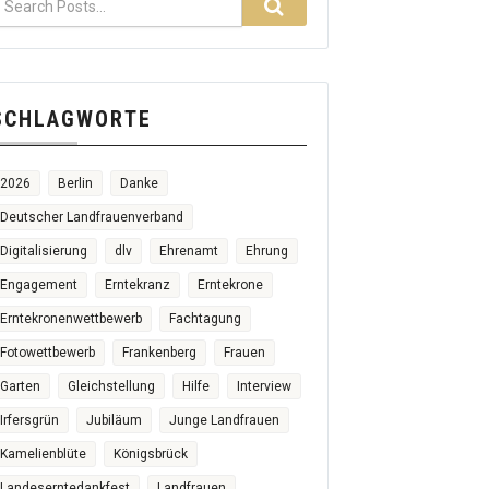
SCHLAGWORTE
2026
Berlin
Danke
Deutscher Landfrauenverband
Digitalisierung
dlv
Ehrenamt
Ehrung
Engagement
Erntekranz
Erntekrone
Erntekronenwettbewerb
Fachtagung
Fotowettbewerb
Frankenberg
Frauen
Garten
Gleichstellung
Hilfe
Interview
Irfersgrün
Jubiläum
Junge Landfrauen
Kamelienblüte
Königsbrück
Landeserntedankfest
Landfrauen