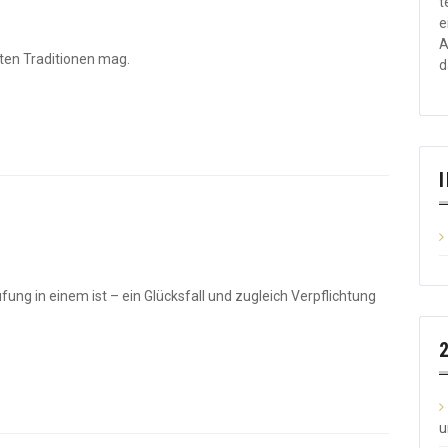
t
e
A
ten Traditionen mag.
d
fung in einem ist – ein Glücksfall und zugleich Verpflichtung
u