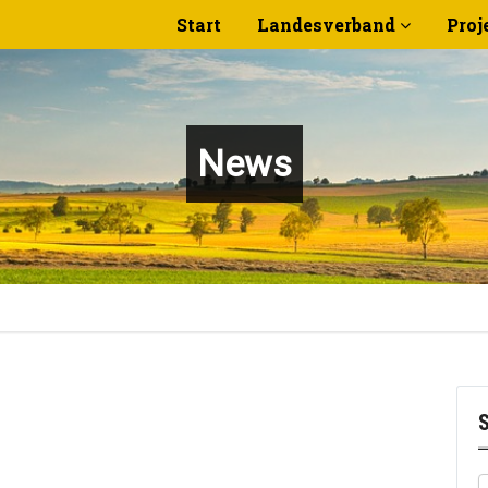
Start
Landesverband
Proj
News