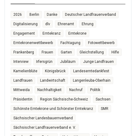
2026
Berlin
Danke
Deutscher Landfrauenverband
Digitalisierung
dlv
Ehrenamt
Ehrung
Engagement
Erntekranz
Erntekrone
Erntekronenwettbewerb
Fachtagung
Fotowettbewerb
Frankenberg
Frauen
Garten
Gleichstellung
Hilfe
Interview
Irfersgrün
Jubiläum
Junge Landfrauen
Kamelienblüte
Königsbrück
Landeserntedankfest
Landfrauen
Landwirtschaft
Langenleuba-Oberhain
Mittweida
Nachhaltigkeit
Nachruf
Politik
Präsidentin
Region Sächsische-Schweiz
Sachsen
Schönste Erntekrone und Schönster Erntekranz
SMR
Sächsischer Landesbauernverband
Sächsischer Landfrauenverband e. V.