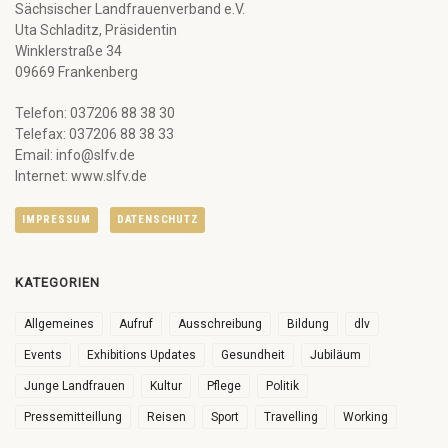
Sächsischer Landfrauenverband e.V.
Uta Schladitz, Präsidentin
Winklerstraße 34
09669 Frankenberg
Telefon: 037206 88 38 30
Telefax: 037206 88 38 33
Email: info@slfv.de
Internet: www.slfv.de
IMPRESSUM
DATENSCHUTZ
KATEGORIEN
Allgemeines
Aufruf
Ausschreibung
Bildung
dlv
Events
Exhibitions Updates
Gesundheit
Jubiläum
Junge Landfrauen
Kultur
Pflege
Politik
Pressemitteillung
Reisen
Sport
Travelling
Working