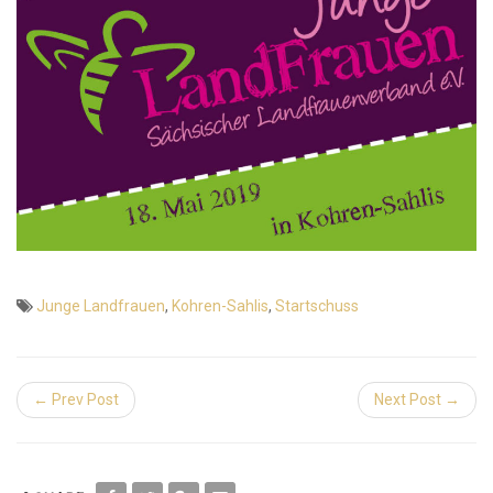
Junge Landfrauen
,
Kohren-Sahlis
,
Startschuss
← Prev Post
Next Post →