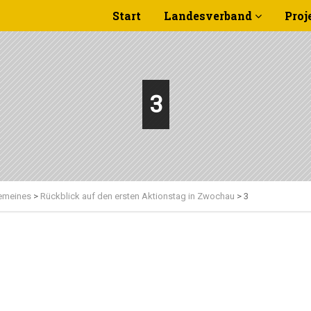
Start
Landesverband
Proj
3
emeines
>
Rückblick auf den ersten Aktionstag in Zwochau
>
3