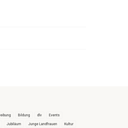
eibung
Bildung
dlv
Events
Jubiläum
Junge Landfrauen
Kultur