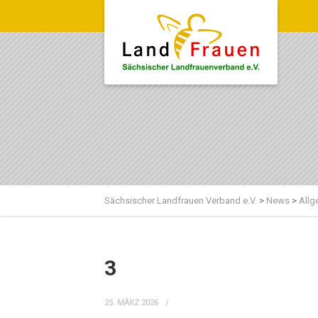
Sächsischer Landfrauen Verband e.V.
>
News
>
Allg
3
25. MÄRZ 2026