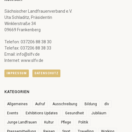
Sächsischer Landfrauenverband e.V.
Uta Schladitz, Präsidentin
Winklerstraße 34
09669 Frankenberg
Telefon: 037206 88 38 30
Telefax: 037206 88 38 33
Email: info@slfv.de
Internet: www.slfv.de
IMPRESSUM
DATENSCHUTZ
KATEGORIEN
Allgemeines
Aufruf
Ausschreibung
Bildung
dlv
Events
Exhibitions Updates
Gesundheit
Jubiläum
Junge Landfrauen
Kultur
Pflege
Politik
Pressemitteillung
Reisen
Sport
Travelling
Working