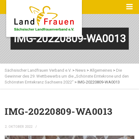
IMG-20220809-WA0013
Sächsischer Landfrauen Verband e.V.
>
News
>
Allgemeines
>
Die
Gewinner des 29. Wettbewerbs um die „Schönste Erntekrone und den
Schönsten Erntekranz Sachsens 2022“
>
IMG-20220809-WA0013
IMG-20220809-WA0013
2. OKTOBER 2022