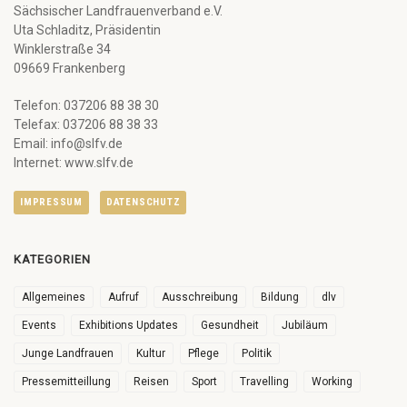
Sächsischer Landfrauenverband e.V.
Uta Schladitz, Präsidentin
Winklerstraße 34
09669 Frankenberg
Telefon: 037206 88 38 30
Telefax: 037206 88 38 33
Email: info@slfv.de
Internet: www.slfv.de
IMPRESSUM
DATENSCHUTZ
KATEGORIEN
Allgemeines
Aufruf
Ausschreibung
Bildung
dlv
Events
Exhibitions Updates
Gesundheit
Jubiläum
Junge Landfrauen
Kultur
Pflege
Politik
Pressemitteillung
Reisen
Sport
Travelling
Working