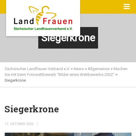
Siegerkrone
Sächsischer Landfrauen Verband e.V.
>
News
>
Allgemeines
>
Machen
Sie mit beim Fotowettbewerb “Bilder eines Wettbewerbs 2022”
>
Siegerkrone
Siegerkrone
17. OKTOBER 2022