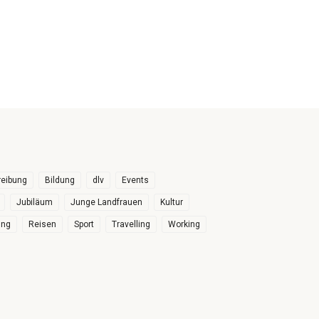
eibung
Bildung
dlv
Events
Jubiläum
Junge Landfrauen
Kultur
ung
Reisen
Sport
Travelling
Working