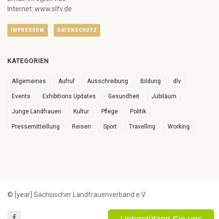
Internet: www.slfv.de
IMPRESSUM
DATENSCHUTZ
KATEGORIEN
Allgemeines
Aufruf
Ausschreibung
Bildung
dlv
Events
Exhibitions Updates
Gesundheit
Jubiläum
Junge Landfrauen
Kultur
Pflege
Politik
Pressemitteillung
Reisen
Sport
Travelling
Working
© [year] Sächsischer Landfrauenverband e.V.