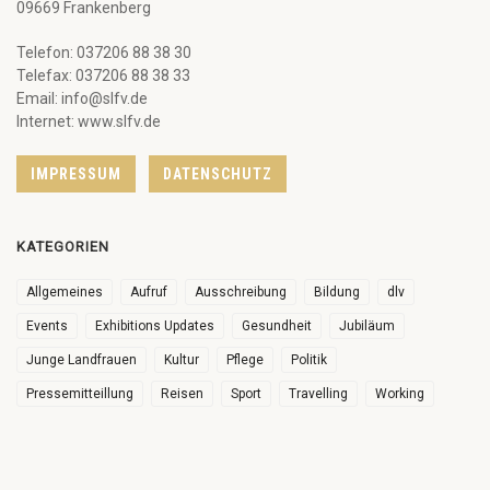
09669 Frankenberg
Telefon: 037206 88 38 30
Telefax: 037206 88 38 33
Email: info@slfv.de
Internet: www.slfv.de
IMPRESSUM
DATENSCHUTZ
KATEGORIEN
Allgemeines
Aufruf
Ausschreibung
Bildung
dlv
Events
Exhibitions Updates
Gesundheit
Jubiläum
Junge Landfrauen
Kultur
Pflege
Politik
Pressemitteillung
Reisen
Sport
Travelling
Working