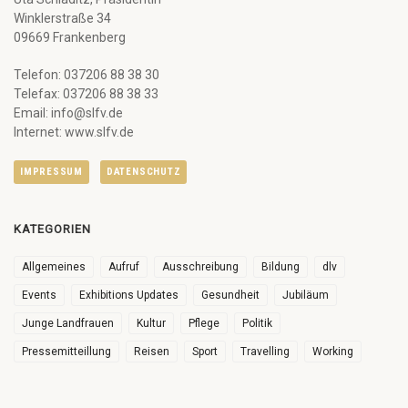
Winklerstraße 34
09669 Frankenberg
Telefon: 037206 88 38 30
Telefax: 037206 88 38 33
Email: info@slfv.de
Internet: www.slfv.de
IMPRESSUM
DATENSCHUTZ
KATEGORIEN
Allgemeines
Aufruf
Ausschreibung
Bildung
dlv
Events
Exhibitions Updates
Gesundheit
Jubiläum
Junge Landfrauen
Kultur
Pflege
Politik
Pressemitteillung
Reisen
Sport
Travelling
Working