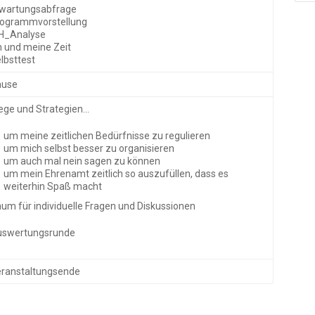
wartungsabfrage
ogrammvorstellung
H_Analyse
h und meine Zeit
lbsttest
ause
ge und Strategien...
um meine zeitlichen Bedürfnisse zu regulieren
um mich selbst besser zu organisieren
um auch mal nein sagen zu können
um mein Ehrenamt zeitlich so auszufüllen, dass es
weiterhin Spaß macht
um für individuelle Fragen und Diskussionen
uswertungsrunde
ranstaltungsende