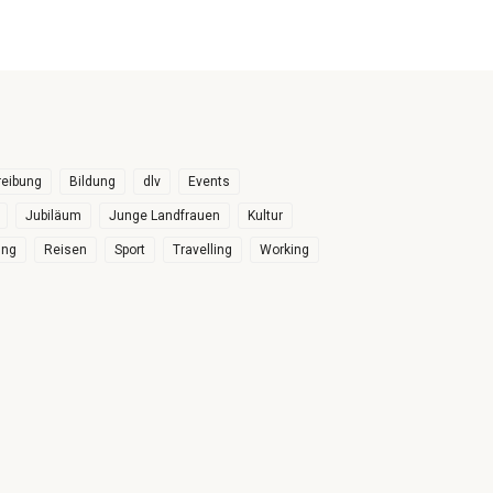
eibung
Bildung
dlv
Events
Jubiläum
Junge Landfrauen
Kultur
ung
Reisen
Sport
Travelling
Working