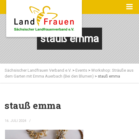
stauß emma
Sächsischer Landfrauen Verband e.V.
>
Events
>
Workshop: Sträuße aus
dem Garten mit Emma Auerbach (Bei den Blumen)
>
stauß emma
stauß emma
16. JULI 2024