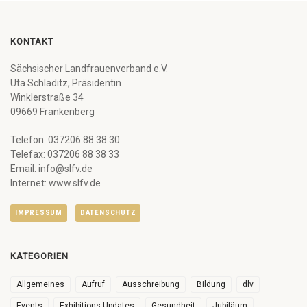
KONTAKT
Sächsischer Landfrauenverband e.V.
Uta Schladitz, Präsidentin
Winklerstraße 34
09669 Frankenberg
Telefon: 037206 88 38 30
Telefax: 037206 88 38 33
Email: info@slfv.de
Internet: www.slfv.de
IMPRESSUM
DATENSCHUTZ
KATEGORIEN
Allgemeines
Aufruf
Ausschreibung
Bildung
dlv
Events
Exhibitions Updates
Gesundheit
Jubiläum