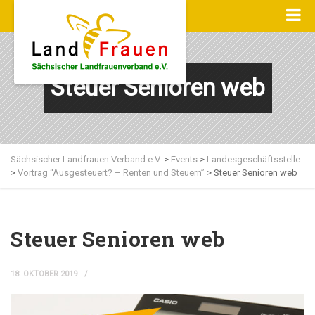
Steuer Senioren web
Sächsischer Landfrauen Verband e.V.
>
Events
>
Landesgeschäftsstelle
>
Vortrag “Ausgesteuert? – Renten und Steuern”
>
Steuer Senioren web
Steuer Senioren web
18. OKTOBER 2019