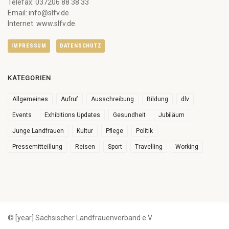
Telefax: 037206 88 38 33
Email: info@slfv.de
Internet: www.slfv.de
IMPRESSUM
DATENSCHUTZ
KATEGORIEN
Allgemeines
Aufruf
Ausschreibung
Bildung
dlv
Events
Exhibitions Updates
Gesundheit
Jubiläum
Junge Landfrauen
Kultur
Pflege
Politik
Pressemitteillung
Reisen
Sport
Travelling
Working
© [year] Sächsischer Landfrauenverband e.V.