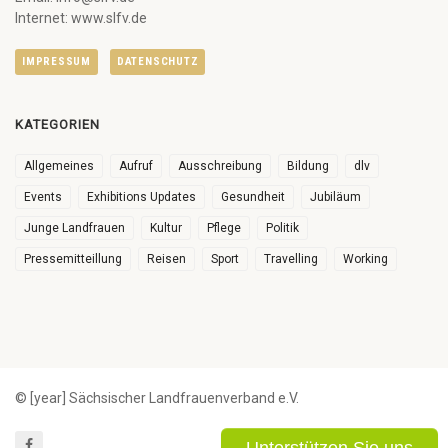
Internet: www.slfv.de
IMPRESSUM
DATENSCHUTZ
KATEGORIEN
Allgemeines
Aufruf
Ausschreibung
Bildung
dlv
Events
Exhibitions Updates
Gesundheit
Jubiläum
Junge Landfrauen
Kultur
Pflege
Politik
Pressemitteillung
Reisen
Sport
Travelling
Working
© [year] Sächsischer Landfrauenverband e.V.