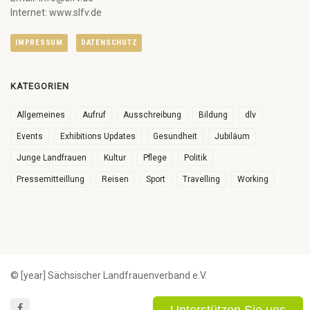
Internet: www.slfv.de
IMPRESSUM
DATENSCHUTZ
KATEGORIEN
Allgemeines
Aufruf
Ausschreibung
Bildung
dlv
Events
Exhibitions Updates
Gesundheit
Jubiläum
Junge Landfrauen
Kultur
Pflege
Politik
Pressemitteillung
Reisen
Sport
Travelling
Working
© [year] Sächsischer Landfrauenverband e.V.