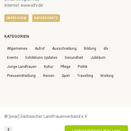
Internet: www.slfv.de
IMPRESSUM
DATENSCHUTZ
KATEGORIEN
Allgemeines
Aufruf
Ausschreibung
Bildung
dlv
Events
Exhibitions Updates
Gesundheit
Jubiläum
Junge Landfrauen
Kultur
Pflege
Politik
Pressemitteillung
Reisen
Sport
Travelling
Working
© [year] Sächsischer Landfrauenverband e.V.