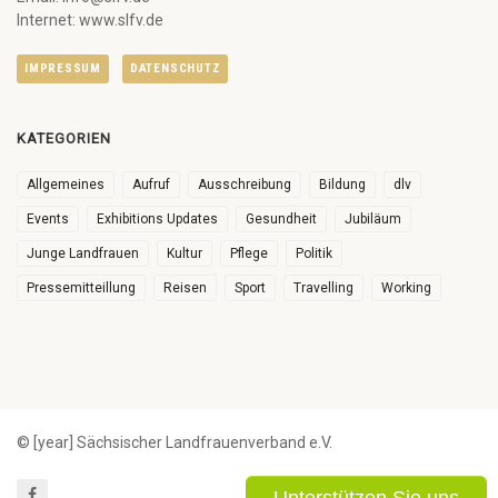
Internet: www.slfv.de
IMPRESSUM
DATENSCHUTZ
KATEGORIEN
Allgemeines
Aufruf
Ausschreibung
Bildung
dlv
Events
Exhibitions Updates
Gesundheit
Jubiläum
Junge Landfrauen
Kultur
Pflege
Politik
Pressemitteillung
Reisen
Sport
Travelling
Working
© [year] Sächsischer Landfrauenverband e.V.