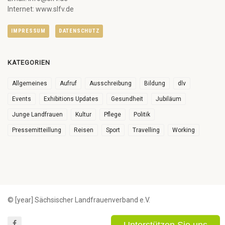
Internet: www.slfv.de
IMPRESSUM
DATENSCHUTZ
KATEGORIEN
Allgemeines
Aufruf
Ausschreibung
Bildung
dlv
Events
Exhibitions Updates
Gesundheit
Jubiläum
Junge Landfrauen
Kultur
Pflege
Politik
Pressemitteillung
Reisen
Sport
Travelling
Working
© [year] Sächsischer Landfrauenverband e.V.