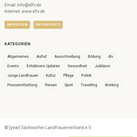
Email: info@slfv.de
Internet: www.slfv.de
IMPRESSUM
DATENSCHUTZ
KATEGORIEN
Allgemeines
Aufruf
Ausschreibung
Bildung
dlv
Events
Exhibitions Updates
Gesundheit
Jubiläum
Junge Landfrauen
Kultur
Pflege
Politik
Pressemitteillung
Reisen
Sport
Travelling
Working
© [year] Sächsischer Landfrauenverband e.V.