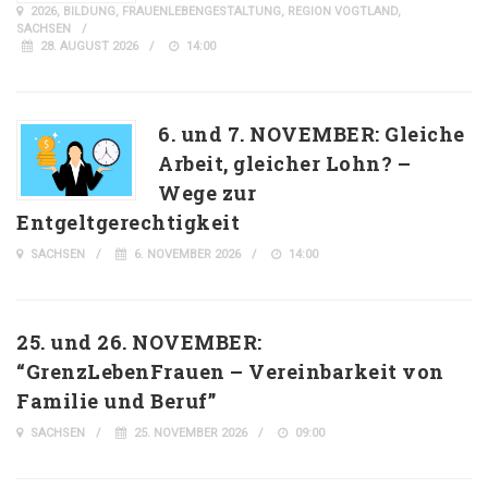
2026
,
BILDUNG
,
FRAUENLEBENGESTALTUNG
,
REGION VOGTLAND
,
SACHSEN
28. AUGUST 2026
14:00
6. und 7. NOVEMBER: Gleiche
Arbeit, gleicher Lohn? –
Wege zur
Entgeltgerechtigkeit
SACHSEN
6. NOVEMBER 2026
14:00
25. und 26. NOVEMBER:
“GrenzLebenFrauen – Vereinbarkeit von
Familie und Beruf”
SACHSEN
25. NOVEMBER 2026
09:00