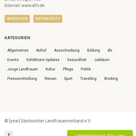
Internet: www.slfv.de
IMPRESSUM
DATENSCHUTZ
KATEGORIEN
Allgemeines
Aufruf
Ausschreibung
Bildung
dlv
Events
Exhibitions Updates
Gesundheit
Jubiläum
Junge Landfrauen
Kultur
Pflege
Politik
Pressemitteillung
Reisen
Sport
Travelling
Working
© [year] Sächsischer Landfrauenverband e.V.