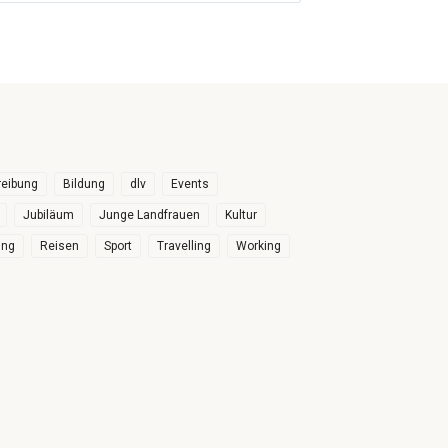
eibung
Bildung
dlv
Events
Jubiläum
Junge Landfrauen
Kultur
ung
Reisen
Sport
Travelling
Working