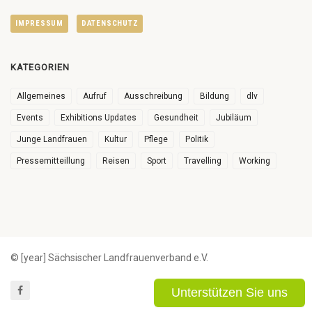
IMPRESSUM
DATENSCHUTZ
KATEGORIEN
Allgemeines
Aufruf
Ausschreibung
Bildung
dlv
Events
Exhibitions Updates
Gesundheit
Jubiläum
Junge Landfrauen
Kultur
Pflege
Politik
Pressemitteillung
Reisen
Sport
Travelling
Working
© [year] Sächsischer Landfrauenverband e.V.
Unterstützen Sie uns